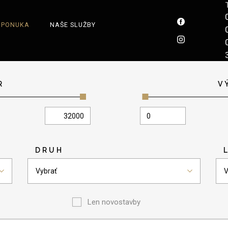
 PONUKA
NAŠE SLUŽBY
R
V
DRUH
Vybrať
V
Len novostavby