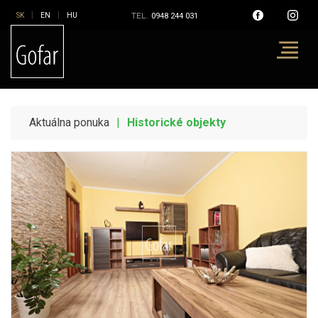
|
|
TEL.
0948 244 031
Aktuálna ponuka
|
Historické objekty