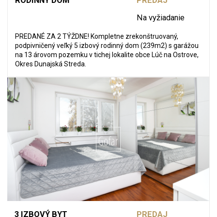
RODINNÝ DOM
PREDAJ
Na vyžiadanie
PREDANÉ ZA 2 TÝŽDNE! Kompletne zrekonštruovaný,
podpivničený veľký 5 izbový rodinný dom (239m2) s garážou
na 13 árovom pozemku v tichej lokalite obce Lúč na Ostrove,
Okres Dunajská Streda.
3 IZBOVÝ BYT
PREDAJ