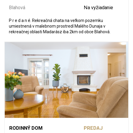
Blahová
Na vyžiadanie
P r e d a n é. Rekreačná chata na veľkom pozemku
umiestnená v malebnom prostredí Malého Dunaja v
rekreačnej oblasti Madarász iba 2km od obce Blahová.
RODINNÝ DOM
PREDAJ