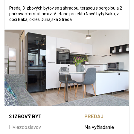
Predaj 3 izbových bytov so záhradou, terasou s pergolou a 2
parkovacími státiami v IV. etape projektu Nové byty Baka, v
obci Baka, okres Dunajská Streda
2 IZBOVÝ BYT
PREDAJ
Hviezdoslavov
Na vyžiadanie