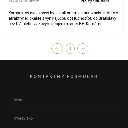
Hviezdoslavov
Na vyžiadanie
Kompaktný dvojizbový byt s balkónom a parkovacím státím v
atraktívnej lokalite s vynikajúcou dostupnosťou do Bratislavy
cez R7, alebo vlakovým spojením smer BA-Komárno.
<<
1
>>
KONTAKTNÝ FORMULÁR