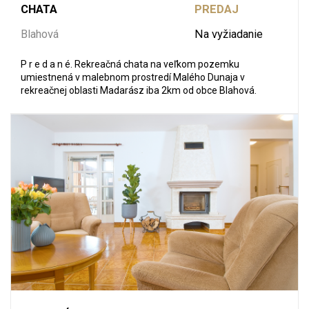
CHATA
PREDAJ
Blahová
Na vyžiadanie
P r e d a n é. Rekreačná chata na veľkom pozemku
umiestnená v malebnom prostredí Malého Dunaja v
rekreačnej oblasti Madarász iba 2km od obce Blahová.