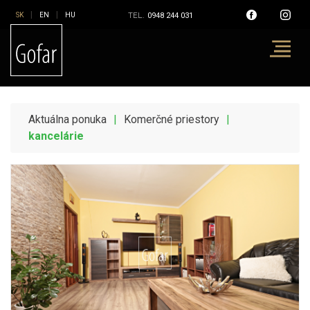
|
|
TEL.
0948 244 031
Aktuálna ponuka
|
Komerčné priestory
|
kancelárie