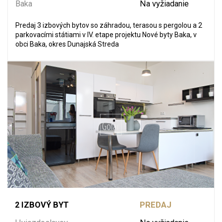
Baka
Na vyžiadanie
Predaj 3 izbových bytov so záhradou, terasou s pergolou a 2
parkovacími státiami v IV. etape projektu Nové byty Baka, v
obci Baka, okres Dunajská Streda
2 IZBOVÝ BYT
PREDAJ