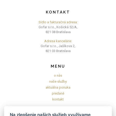
KONTAKT
Sídlo a fakturačná adresa:
Gofar s.r.o., Košická 52/A,
821 08 Bratislava
Adresa kancelárie:
Gofar s.r.o., Jašíkova 2,
821 03 Bratislava
MENU
o nás
naše služby
aktuálna ponuka
predané
kontakt
INFORMÁCIE
Na zlepšenie našich služieb využívame